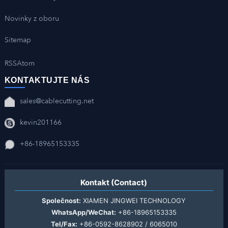
Novinky z oboru
Sitemap
RSS
Atom
KONTAKTUJTE NÁS
sales@cablecutting.net
kevin201166
+86-18965153335
Kontakt (Contact)
Společnost:
XIAMEN JINGWEI TECHNOLOGY
WhatsApp/WeChat:
+86-18965153335
Tel/Fax:
+86-0592-8628902 / 6065010