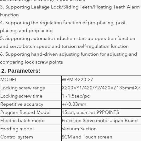
3. Supporting Leakage Lock/Sliding Teeth/Floating Teeth Alarm
Function
4. Supporting the regulation function of pre-placing, post-
placing, and preplacing
5. Supporting automatic induction start-up operation function
and servo batch speed and torsion self-regulation function
6. Supporting hand-driven adjusting function for adjusting and
comparing lock screw points
2. Parameters:
MODEL
WPM-4220-2Z
Locking screw range
X200×Y1/420/Y2/420×Z135mm(X×
Locking screw time
1~1.5sec/pc
Repetitive accuracy
+/-0.03mm
Program Record Model
15set, each set 99POINTS
Electric batch mode
Precision Servo motor Japan Brand
Feeding model
Vacuum Suction
Control system
SCM and Touch screen