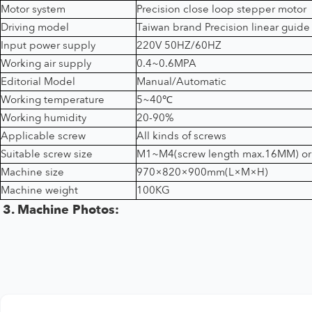
Motor system
Precision close loop stepper motor
Driving model
Taiwan brand Precision linear guide
Input power supply
220V 50HZ/60HZ
Working air supply
0.4~0.6MPA
Editorial Model
Manual/Automatic
Working temperature
5~40
℃
Working humidity
20-90%
Applicable screw
All kinds of screws
Suitable screw size
M1~M4(screw length max.16MM) 
Machine size
970×820×900mm(L×M×H)
Machine weight
100KG
3. Machine Photos: