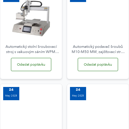
Automatický stolní šroubovací
Automatický podavač šroubů
stroj s vakuovým sáním WPM-
M10-M50 MM, zajišťovací stroj
4220-2Z
WPM-1050H
Odeslat poptávku
Odeslat poptávku
24
24
May 2025
May 2025