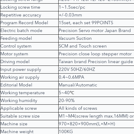
Locking screw time
1~1.5sec/pc
Repetitive accuracy
+/-0.03mm
Program Record Model
15set, each set 99POINTS
Electric batch mode
Precision Servo motor Japan Brand
Feeding model
Vacuum Suction
Control system
SCM and Touch screen
Motor system
Precision close loop stepper motor
Driving model
Taiwan brand Precision linear guide
Input power supply
220V 50HZ/60HZ
Working air supply
0.4~0.6MPA
Editorial Model
Manual/Automatic
Working temperature
5~40
℃
Working humidity
20-90%
Applicable screw
All kinds of screws
Suitable screw size
M1~M4(screw length max.16MM) 
Machine size
970×820×900mm(L×M×H)
Machine weight
100KG