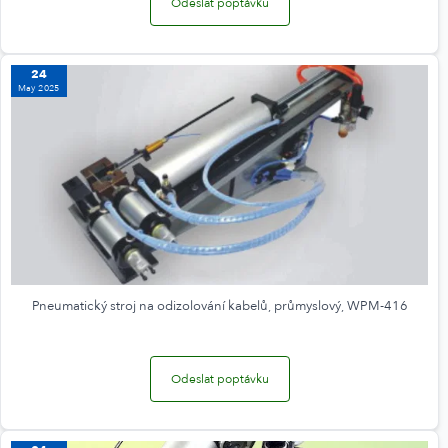
Odeslat poptávku
24
May 2025
Pneumatický stroj na odizolování kabelů, průmyslový, WPM-416
Odeslat poptávku