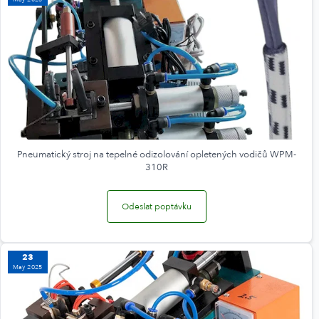
Pneumatický stroj na tepelné odizolování opletených vodičů WPM-
310R
Odeslat poptávku
23
May 2025