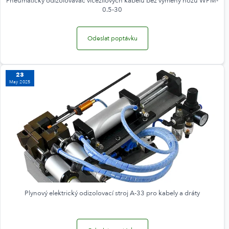
Pneumatický odizolovávač vícežilových kabelů bez výměny nožů WPM-
0.5-30
Odeslat poptávku
23
May 2025
Plynový elektrický odizolovací stroj A-33 pro kabely a dráty