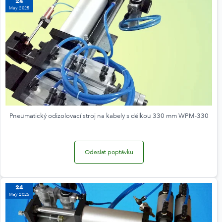
24
May 2025
Pneumatický odizolovací stroj na kabely s délkou 330 mm WPM-330
Odeslat poptávku
24
May 2025