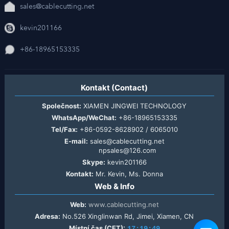
sales@cablecutting.net
kevin201166
+86-18965153335
Kontakt (Contact)
Společnost:
XIAMEN JINGWEI TECHNOLOGY
WhatsApp/WeChat:
+86-18965153335
Tel/Fax:
+86-0592-8628902 / 6065010
E-mail:
sales@cablecutting.net
npsales@126.com
Skype:
kevin201166
Kontakt:
Mr. Kevin, Ms. Donna
Web & Info
Web:
www.cablecutting.net
Adresa:
No.526 Xinglinwan Rd, Jimei, Xiamen, CN
Místní čas (CET):
17:19:49