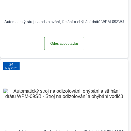
Automatický stroj na odizolování, řezání a ohýbání drátů WPM-09ZWJ
Odeslat poptávku
24
May 2025