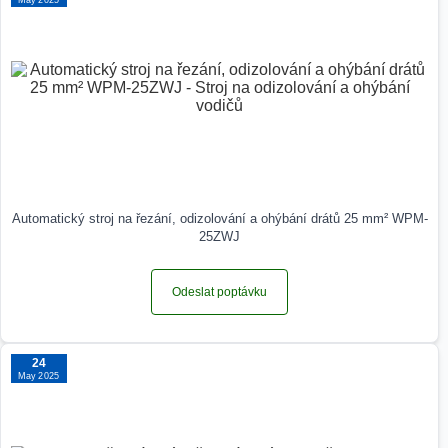
Automatický stroj na řezání, odizolování a ohýbání drátů 25 mm² WPM-
25ZWJ
Odeslat poptávku
24
May 2025