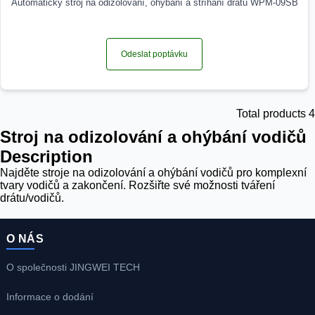
Automatický stroj na odizolování, ohýbání a stříhání drátů WPM-09SB
Odeslat poptávku
Total products 4
Stroj na odizolování a ohýbání vodičů
Description
Najděte stroje na odizolování a ohýbání vodičů pro komplexní
tvary vodičů a zakončení. Rozšiřte své možnosti tváření
drátu/vodičů.
O NÁS
O společnosti JINGWEI TECH
Informace o dodání