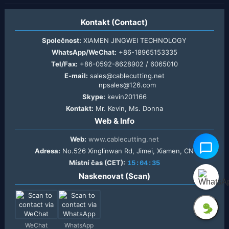
Kontakt (Contact)
Společnost:
XIAMEN JINGWEI TECHNOLOGY
WhatsApp/WeChat:
+86-18965153335
Tel/Fax:
+86-0592-8628902 / 6065010
E-mail:
sales@cablecutting.net
npsales@126.com
Skype:
kevin201166
Kontakt:
Mr. Kevin, Ms. Donna
Web & Info
Web:
www.cablecutting.net
Adresa:
No.526 Xinglinwan Rd, Jimei, Xiamen, CN
Místní čas (CET):
15:04:36
Naskenovat (Scan)
WeChat
WhatsApp