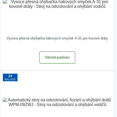
Vysoce přesná ohýbačka hákových smyček A-31 pro kovové dráty
Odeslat poptávku
24
May 2025