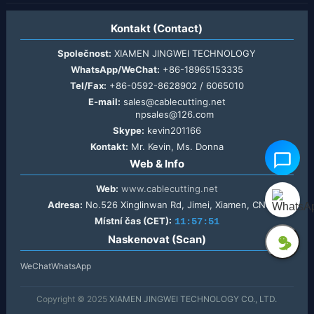
Kontakt (Contact)
Společnost:
XIAMEN JINGWEI TECHNOLOGY
WhatsApp/WeChat:
+86-18965153335
Tel/Fax:
+86-0592-8628902 / 6065010
E-mail:
sales@cablecutting.net
npsales@126.com
Skype:
kevin201166
Kontakt:
Mr. Kevin, Ms. Donna
Web & Info
Web:
www.cablecutting.net
Adresa:
No.526 Xinglinwan Rd, Jimei, Xiamen, CN
Místní čas (CET):
11:57:51
Naskenovat (Scan)
WeChat
WhatsApp
Copyright © 2025
XIAMEN JINGWEI TECHNOLOGY CO., LTD.