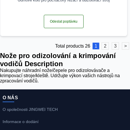
Gumové kolo pro počítačový řezací a odizolovací stroj
Odeslat poptávku
Total products 26
1
2
3
>
Nože pro odizolování a krimpování
vodičů Description
Nakupujte náhradní nože/čepele pro odizolovávače a
krimpovací stroje/kleště. Udržujte výkon vašich nástrojů na
zpracování vodičů.
O NÁS
O společnosti JINGWEI TECH
Informace o dodání