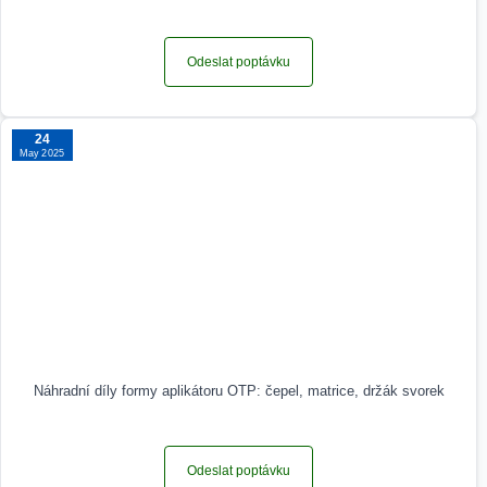
Odeslat poptávku
24
May 2025
Náhradní díly formy aplikátoru OTP: čepel, matrice, držák svorek
Odeslat poptávku