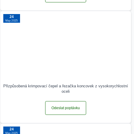
24
May 2025
Přizpůsobená krimpovací čepel a řezačka koncovek z vysokorychlostní
oceli
Odeslat poptávku
24
May 2025