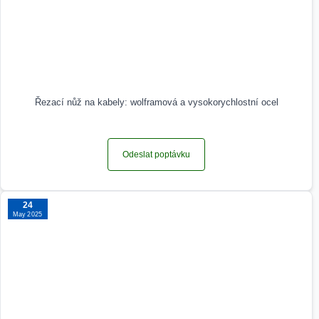
Řezací nůž na kabely: wolframová a vysokorychlostní ocel
Odeslat poptávku
24
May 2025