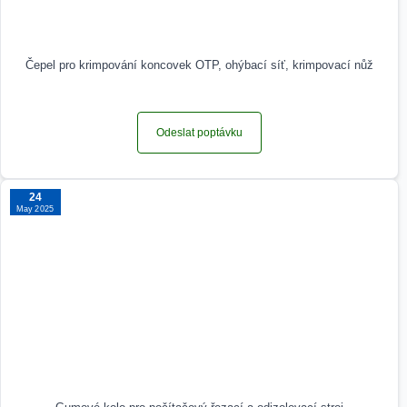
Čepel pro krimpování koncovek OTP, ohýbací síť, krimpovací nůž
Odeslat poptávku
24
May 2025