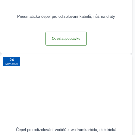
Pneumatická čepel pro odizolování kabelů, nůž na dráty
Odeslat poptávku
24
May 2025
Čepel pro odizolování vodičů z wolframkarbidu, elektrická