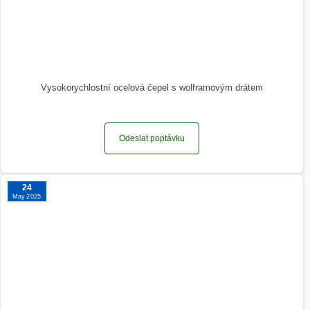
Vysokorychlostní ocelová čepel s wolframovým drátem
Odeslat poptávku
24
May 2025